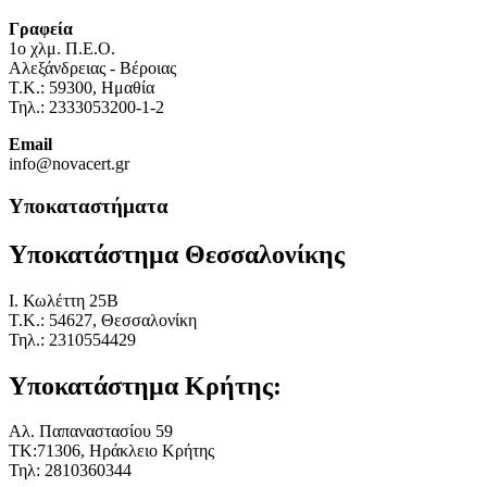
Γραφεία
1o χλμ. Π.Ε.Ο.
Αλεξάνδρειας - Βέροιας
Τ.Κ.: 59300, Ημαθία
Τηλ.: 2333053200-1-2
Email
info@novacert.gr
Υποκαταστήματα
Υποκατάστημα Θεσσαλονίκης
I. Κωλέττη 25Β
Τ.Κ.: 54627, Θεσσαλονίκη
Τηλ.: 2310554429
Υποκατάστημα Κρήτης:
Αλ. Παπαναστασίου 59
ΤΚ:71306, Ηράκλειο Κρήτης
Τηλ: 2810360344