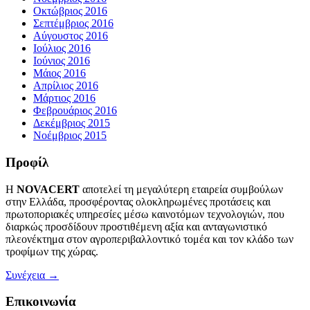
Οκτώβριος 2016
Σεπτέμβριος 2016
Αύγουστος 2016
Ιούλιος 2016
Ιούνιος 2016
Μάιος 2016
Απρίλιος 2016
Μάρτιος 2016
Φεβρουάριος 2016
Δεκέμβριος 2015
Νοέμβριος 2015
Προφίλ
Η
NOVACERT
αποτελεί τη μεγαλύτερη εταιρεία συμβούλων
στην Ελλάδα, προσφέροντας ολοκληρωμένες προτάσεις και
πρωτοποριακές υπηρεσίες μέσω καινοτόμων τεχνολογιών, που
διαρκώς προσδίδουν προστιθέμενη αξία και ανταγωνιστικό
πλεονέκτημα στον αγροπεριβαλλοντικό τομέα και τον κλάδο των
τροφίμων της χώρας.
Συνέχεια →
Επικοινωνία