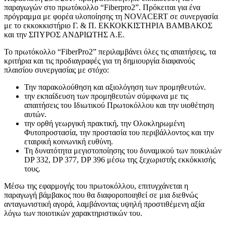
παραγωγών στο πρωτόκολλο “Fiberpro2”. Πρόκειται για ένα
πρόγραμμα με φορέα υλοποίησης τη NOVACERT σε συνεργασία
με το εκκοκκιστήριο Γ. & Π. ΕΚΚΟΚΚΙΣΤΗΡΙΑ ΒΑΜΒΑΚΟΣ
και την ΣΠΥΡΟΣ ΑΝΔΡΙΩΤΗΣ Α.Ε.
Το πρωτόκολλο “FiberPro2” περιλαμβάνει όλες τις απαιτήσεις, τα
κριτήρια και τις προδιαγραφές για τη δημιουργία διαφανούς
πλαισίου συνεργασίας με στόχο:
Την παρακολούθηση και αξιολόγηση των προμηθευτών.
την εκπαίδευση των προμηθευτών σύμφωνα με τις
απαιτήσεις του Ιδιωτικού Πρωτοκόλλου και την υιοθέτηση
αυτών.
την ορθή γεωργική πρακτική, την Ολοκληρωμένη
Φυτοπροστασία, την προστασία του περιβάλλοντος και την
εταιρική κοινωνική ευθύνη.
Τη δυνατότητα μεγιστοποίησης του δυναμικού των ποικιλιών
DP 332, DP 377, DP 396 μέσω της ξεχωριστής εκκόκκισής
τους.
Μέσω της εφαρμογής του πρωτοκόλλου, επιτυγχάνεται η
παραγωγή βάμβακος που θα διαφοροποιηθεί σε μια διεθνώς
ανταγωνιστική αγορά, λαμβάνοντας υψηλή προστιθέμενη αξία
λόγω των ποιοτικών χαρακτηριστικών του.