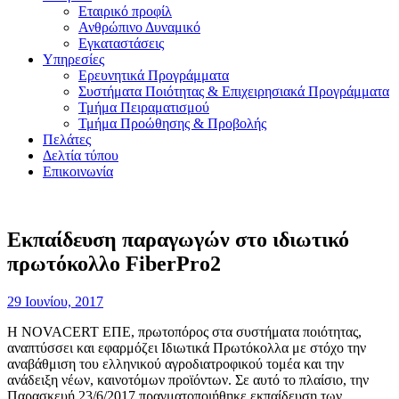
Εταιρικό προφίλ
Ανθρώπινο Δυναμικό
Εγκαταστάσεις
Υπηρεσίες
Ερευνητικά Προγράμματα
Συστήματα Ποιότητας & Επιχειρησιακά Προγράμματα
Τμήμα Πειραματισμού
Τμήμα Προώθησης & Προβολής
Πελάτες
Δελτία τύπου
Επικοινωνία
Εκπαίδευση παραγωγών στο ιδιωτικό
πρωτόκολλο FiberPro2
29 Ιουνίου, 2017
Η ΝΟVACERT ΕΠΕ, πρωτοπόρος στα συστήματα ποιότητας,
αναπτύσσει και εφαρμόζει Ιδιωτικά Πρωτόκολλα με στόχο την
αναβάθμιση του ελληνικού αγροδιατροφικού τομέα και την
ανάδειξη νέων, καινοτόμων προϊόντων. Σε αυτό το πλαίσιο, την
Παρασκευή 23/6/2017 πραγματοποιήθηκε εκπαίδευση των