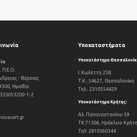
οινωνία
Υποκαταστήματα
Υποκατάστημα Θεσσαλονίκ
ία
. Π.Ε.Ο.
I. Κωλέττη 25Β
νδρειας - Βέροιας
Τ.Κ.: 54627, Θεσσαλονίκη
59300, Ημαθία
Τηλ.: 2310554429
2333053200-1-2
Υποκατάστημα Κρήτης:
Αλ. Παπαναστασίου 59
ovacert.gr
ΤΚ:71306, Ηράκλειο Κρήτ
Τηλ: 2810360344