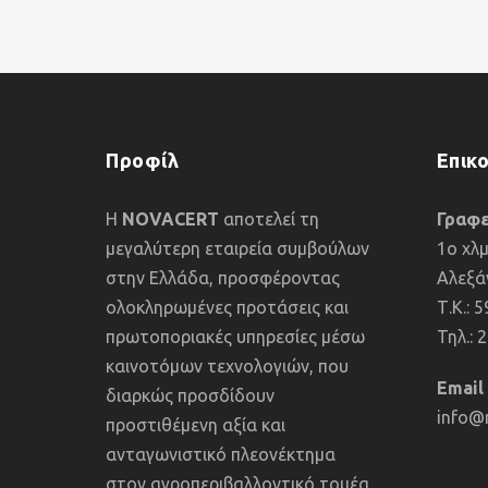
Προφίλ
Επικ
Η
NOVACERT
αποτελεί τη
Γραφε
μεγαλύτερη εταιρεία συμβούλων
1o χλμ
στην Ελλάδα, προσφέροντας
Αλεξά
ολοκληρωμένες προτάσεις και
Τ.Κ.: 
πρωτοποριακές υπηρεσίες μέσω
Τηλ.: 
καινοτόμων τεχνολογιών, που
Email
διαρκώς προσδίδουν
info@n
προστιθέμενη αξία και
ανταγωνιστικό πλεονέκτημα
στον αγροπεριβαλλοντικό τομέα