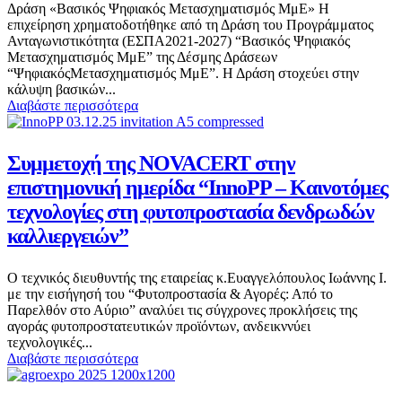
Δράση «Βασικός Ψηφιακός Μετασχηματισμός ΜμΕ» Η
επιχείρηση χρηματοδοτήθηκε από τη Δράση του Προγράμματος
Ανταγωνιστικότητα (ΕΣΠΑ2021-2027) “Βασικός Ψηφιακός
Μετασχηματισμός ΜμΕ” της Δέσμης Δράσεων
“ΨηφιακόςΜετασχηματισμός ΜμΕ”. Η Δράση στοχεύει στην
κάλυψη βασικών...
Διαβάστε περισσότερα
Συμμετοχή της NOVACERT στην
επιστημονική ημερίδα “InnoPP – Καινοτόμες
τεχνολογίες στη φυτοπροστασία δενδρωδών
καλλιεργειών”
Ο τεχνικός διευθυντής της εταιρείας κ.Ευαγγελόπουλος Ιωάννης Ι.
με την εισήγησή του “Φυτοπροστασία & Αγορές: Από το
Παρελθόν στο Αύριο” αναλύει τις σύγχρονες προκλήσεις της
αγοράς φυτοπροστατευτικών προϊόντων, ανδεικννύει
τεχνολογικές...
Διαβάστε περισσότερα