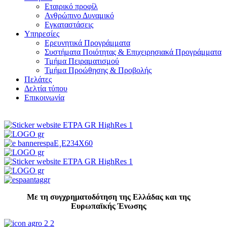
Εταιρικό προφίλ
Ανθρώπινο Δυναμικό
Εγκαταστάσεις
Υπηρεσίες
Ερευνητικά Προγράμματα
Συστήματα Ποιότητας & Επιχειρησιακά Προγράμματα
Τμήμα Πειραματισμού
Τμήμα Προώθησης & Προβολής
Πελάτες
Δελτία τύπου
Επικοινωνία
Με τη συγχρηματοδότηση της Ελλάδας και της
Ευρωπαϊκής Ένωσης