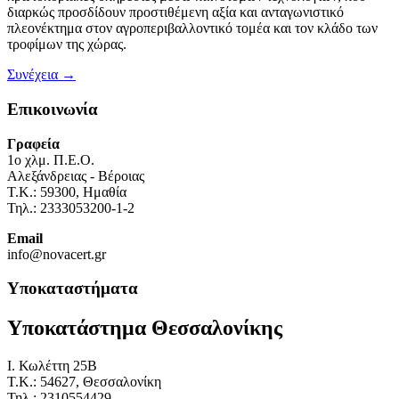
διαρκώς προσδίδουν προστιθέμενη αξία και ανταγωνιστικό
πλεονέκτημα στον αγροπεριβαλλοντικό τομέα και τον κλάδο των
τροφίμων της χώρας.
Συνέχεια →
Επικοινωνία
Γραφεία
1o χλμ. Π.Ε.Ο.
Αλεξάνδρειας - Βέροιας
Τ.Κ.: 59300, Ημαθία
Τηλ.: 2333053200-1-2
Email
info@novacert.gr
Υποκαταστήματα
Υποκατάστημα Θεσσαλονίκης
I. Κωλέττη 25Β
Τ.Κ.: 54627, Θεσσαλονίκη
Τηλ.: 2310554429