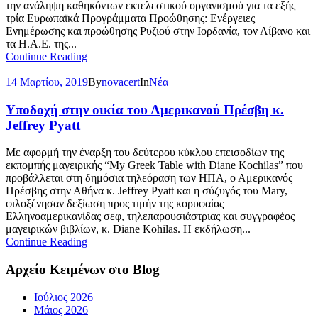
την ανάληψη καθηκόντων εκτελεστικού οργανισμού για τα εξής
τρία Ευρωπαϊκά Προγράμματα Προώθησης: Ενέργειες
Ενημέρωσης και προώθησης Ρυζιού στην Ιορδανία, τον Λίβανο και
τα Η.Α.Ε. της...
Continue Reading
14 Μαρτίου, 2019
By
novacert
In
Νέα
Υποδοχή στην οικία του Αμερικανού Πρέσβη κ.
Jeffrey Pyatt
Με αφορμή την έναρξη του δεύτερου κύκλου επεισοδίων της
εκπομπής μαγειρικής “My Greek Table with Diane Kochilas” που
προβάλλεται στη δημόσια τηλεόραση των ΗΠΑ, ο Αμερικανός
Πρέσβης στην Αθήνα κ. Jeffrey Pyatt και η σύζυγός του Mary,
φιλοξένησαν δεξίωση προς τιμήν της κορυφαίας
Ελληνοαμερικανίδας σεφ, τηλεπαρουσιάστριας και συγγραφέος
μαγειρικών βιβλίων, κ. Diane Kohilas. Η εκδήλωση...
Continue Reading
Αρχείο Κειμένων στο Blog
Ιούλιος 2026
Μάιος 2026