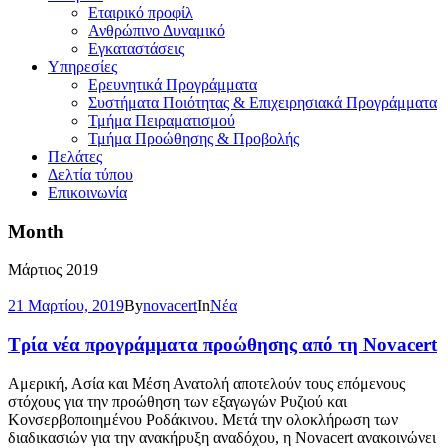
Εταιρικό προφίλ
Ανθρώπινο Δυναμικό
Εγκαταστάσεις
Υπηρεσίες
Ερευνητικά Προγράμματα
Συστήματα Ποιότητας & Επιχειρησιακά Προγράμματα
Τμήμα Πειραματισμού
Τμήμα Προώθησης & Προβολής
Πελάτες
Δελτία τύπου
Επικοινωνία
Month
Μάρτιος 2019
21 Μαρτίου, 2019
By
novacert
In
Νέα
Τρία νέα προγράμματα προώθησης από τη Novacert
Αμερική, Ασία και Μέση Ανατολή αποτελούν τους επόμενους
στόχους για την προώθηση των εξαγωγών Ρυζιού και
Κονσερβοποιημένου Ροδάκινου. Μετά την ολοκλήρωση των
διαδικασιών για την ανακήρυξη αναδόχου, η Novacert ανακοινώνει