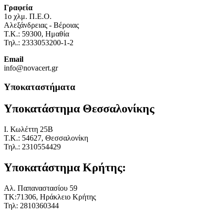
Γραφεία
1o χλμ. Π.Ε.Ο.
Αλεξάνδρειας - Βέροιας
Τ.Κ.: 59300, Ημαθία
Τηλ.: 2333053200-1-2
Email
info@novacert.gr
Υποκαταστήματα
Υποκατάστημα Θεσσαλονίκης
I. Κωλέττη 25Β
Τ.Κ.: 54627, Θεσσαλονίκη
Τηλ.: 2310554429
Υποκατάστημα Κρήτης:
Αλ. Παπαναστασίου 59
ΤΚ:71306, Ηράκλειο Κρήτης
Τηλ: 2810360344