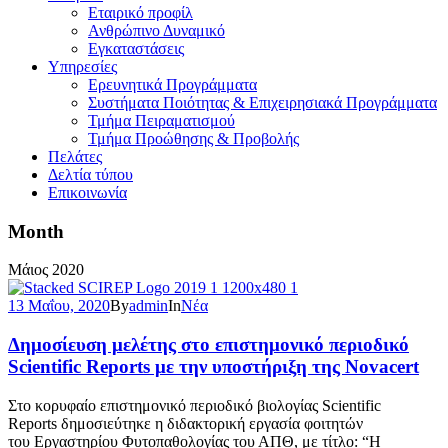
Εταιρικό προφίλ
Ανθρώπινο Δυναμικό
Εγκαταστάσεις
Υπηρεσίες
Ερευνητικά Προγράμματα
Συστήματα Ποιότητας & Επιχειρησιακά Προγράμματα
Τμήμα Πειραματισμού
Τμήμα Προώθησης & Προβολής
Πελάτες
Δελτία τύπου
Επικοινωνία
Month
Μάιος 2020
13 Μαΐου, 2020
By
admin
In
Νέα
Δημοσίευση μελέτης στο επιστημονικό περιοδικό
Scientific Reports με την υποστήριξη της Novacert
Στο κορυφαίο επιστημονικό περιοδικό βιολογίας Scientific
Reports δημοσιεύτηκε η διδακτορική εργασία φοιτητών
του Εργαστηρίου Φυτοπαθολογίας του ΑΠΘ, με τίτλο: “Η