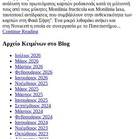
ανάλυση του πρωτεόματος καρπών ροδακινιάς κατά τη μόλυνσή
τους από τους μύκητες Monilinia fructicola και Monilinia laxa,
ταυτοποιεί αντίδρασεις που συμβάλλουν στην ανθεκτικότητα των
καρπών στη Φαιά Σήψη”. Ένα μικρό λιθαράκι ανήκει και
στη Novacert η οποία σε συνεργασία με το Πανεπιστήμιο...
Continue Reading
Αρχείο Κειμένων στο Blog
Ιούλιος 2026
Μάιος 2026
Μάρτιος 2026
Φεβρουάριος 2026
Ιανουάριος 2026
Νοέμβριος 2025
Μάιος 2025
Μάρτιος 2025
Ιανουάριος 2025
Σεπτέμβριος 2024
Μάρτιος 2024
Φεβρουάριος 2024
Ιανουάριος 2024
Νοέμβριος 2023
Οκτώβριος 2023