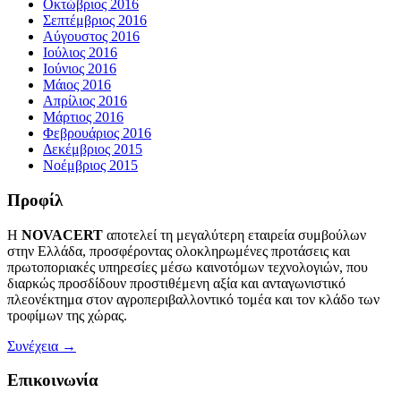
Οκτώβριος 2016
Σεπτέμβριος 2016
Αύγουστος 2016
Ιούλιος 2016
Ιούνιος 2016
Μάιος 2016
Απρίλιος 2016
Μάρτιος 2016
Φεβρουάριος 2016
Δεκέμβριος 2015
Νοέμβριος 2015
Προφίλ
Η
NOVACERT
αποτελεί τη μεγαλύτερη εταιρεία συμβούλων
στην Ελλάδα, προσφέροντας ολοκληρωμένες προτάσεις και
πρωτοποριακές υπηρεσίες μέσω καινοτόμων τεχνολογιών, που
διαρκώς προσδίδουν προστιθέμενη αξία και ανταγωνιστικό
πλεονέκτημα στον αγροπεριβαλλοντικό τομέα και τον κλάδο των
τροφίμων της χώρας.
Συνέχεια →
Επικοινωνία