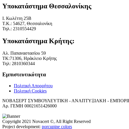
Υποκατάστημα Θεσσαλονίκης
I. Κωλέττη 25Β
Τ.Κ.: 54627, Θεσσαλονίκη
Τηλ.: 2310554429
Υποκατάστημα Κρήτης:
Αλ. Παπαναστασίου 59
ΤΚ:71306, Ηράκλειο Κρήτης
Τηλ: 2810360344
Εμπιστευτικότητα
Πολιτική Απορρήτου
Πολιτική Cookies
ΝΟΒΑΣΕΡΤ ΣΥΜΒΟΥΛΕΥΤΙΚΗ - ΑΝΑΠΤΥΞΙΑΚΗ - ΕΜΠΟΡΙΚΗ Ετ
Αρ. ΓΕΜΗ 00021651426000
Copyright 2021 Novacert ©, All Right Reserved
Project development:
porcupine colors