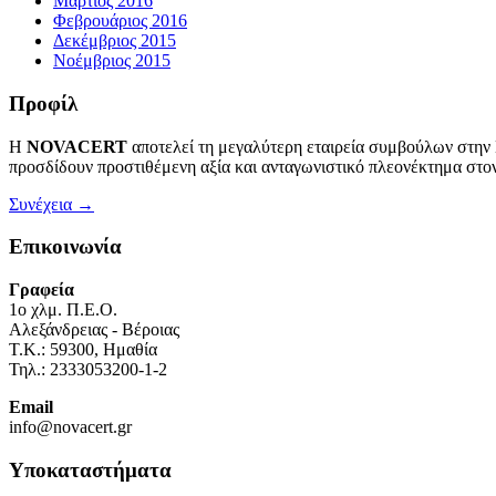
Μάρτιος 2016
Φεβρουάριος 2016
Δεκέμβριος 2015
Νοέμβριος 2015
Προφίλ
Η
NOVACERT
αποτελεί τη μεγαλύτερη εταιρεία συμβούλων στην
προσδίδουν προστιθέμενη αξία και ανταγωνιστικό πλεονέκτημα στον
Συνέχεια →
Επικοινωνία
Γραφεία
1o χλμ. Π.Ε.Ο.
Αλεξάνδρειας - Βέροιας
Τ.Κ.: 59300, Ημαθία
Τηλ.: 2333053200-1-2
Email
info@novacert.gr
Υποκαταστήματα