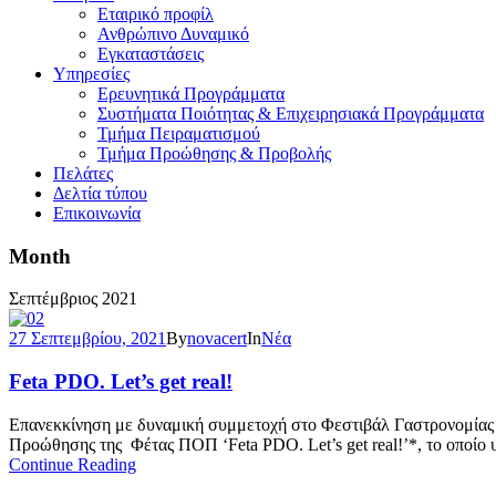
Εταιρικό προφίλ
Ανθρώπινο Δυναμικό
Εγκαταστάσεις
Υπηρεσίες
Ερευνητικά Προγράμματα
Συστήματα Ποιότητας & Επιχειρησιακά Προγράμματα
Τμήμα Πειραματισμού
Τμήμα Προώθησης & Προβολής
Πελάτες
Δελτία τύπου
Επικοινωνία
Month
Σεπτέμβριος 2021
27 Σεπτεμβρίου, 2021
By
novacert
In
Νέα
Feta PDO. Let’s get real!
Επανεκκίνηση με δυναμική συμμετοχή στο Φεστιβάλ Γαστρονομίας Ta
Προώθησης της Φέτας ΠΟΠ ‘Feta PDO. Let’s get real!’*, το οποίο
Continue Reading