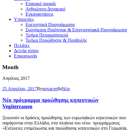
Εταιρικό προφίλ
Ανθρώπινο Δυναμικό
Εγκαταστάσεις
Υπηρεσίες
Ερευνητικά Προγράμματα
Συστήματα Ποιότητας & Επιχειρησιακά Προγράμματα
Τμήμα Πειραματισμού
Τμήμα Προώθησης & Προβολής
Πελάτες
Δελτία τύπου
Επικοινωνία
Month
Απρίλιος 2017
25 Απριλίου, 2017
By
novacert
In
Νέα
Νέο πρόγραμμα προώθησης κηπευτικών
Vegiterraneo
Ξεκινούν οι δράσεις προώθησης των ευρωπαϊκών κηπευτικών που
παράγονται στην Ελλάδα, στα πλαίσια του νέου προγράμματος
«Ενέργειες ενημέρωσης και προώθησης κηπευτικών στη Γερμανία,