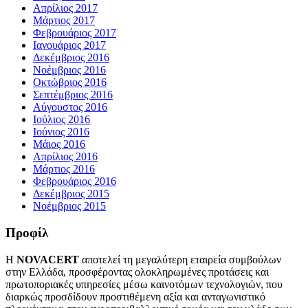
Απρίλιος 2017
Μάρτιος 2017
Φεβρουάριος 2017
Ιανουάριος 2017
Δεκέμβριος 2016
Νοέμβριος 2016
Οκτώβριος 2016
Σεπτέμβριος 2016
Αύγουστος 2016
Ιούλιος 2016
Ιούνιος 2016
Μάιος 2016
Απρίλιος 2016
Μάρτιος 2016
Φεβρουάριος 2016
Δεκέμβριος 2015
Νοέμβριος 2015
Προφίλ
Η
NOVACERT
αποτελεί τη μεγαλύτερη εταιρεία συμβούλων
στην Ελλάδα, προσφέροντας ολοκληρωμένες προτάσεις και
πρωτοποριακές υπηρεσίες μέσω καινοτόμων τεχνολογιών, που
διαρκώς προσδίδουν προστιθέμενη αξία και ανταγωνιστικό