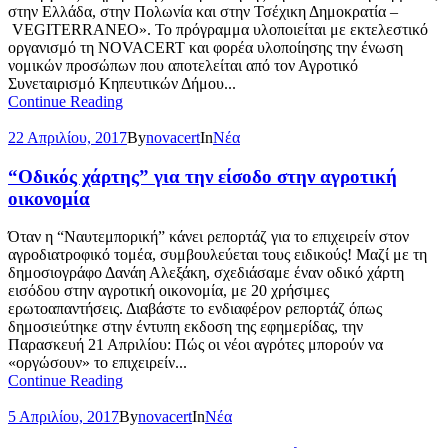
στην Ελλάδα, στην Πολωνία και στην Τσέχικη Δημοκρατία –
VEGITERRANEO». Το πρόγραμμα υλοποιείται με εκτελεστικό
οργανισμό τη NOVACERT και φορέα υλοποίησης την ένωση
νομικών προσώπων που αποτελείται από τον Αγροτικό
Συνεταιρισμό Κηπευτικών Δήμου...
Continue Reading
22 Απριλίου, 2017
By
novacert
In
Νέα
“Οδικός χάρτης” για την είσοδο στην αγροτική
οικονομία
Όταν η “Ναυτεμπορική” κάνει ρεπορτάζ για το επιχειρείν στον
αγροδιατροφικό τομέα, συμβουλεύεται τους ειδικούς! Μαζί με τη
δημοσιογράφο Δανάη Αλεξάκη, σχεδιάσαμε έναν οδικό χάρτη
εισόδου στην αγροτική οικονομία, με 20 χρήσιμες
ερωτοαπαντήσεις. Διαβάστε το ενδιαφέρον ρεπορτάζ όπως
δημοσιεύτηκε στην έντυπη εκδοση της εφημερίδας, την
Παρασκευή 21 Απριλίου: Πώς οι νέοι αγρότες μπορούν να
«οργώσουν» το επιχειρείν...
Continue Reading
5 Απριλίου, 2017
By
novacert
In
Νέα