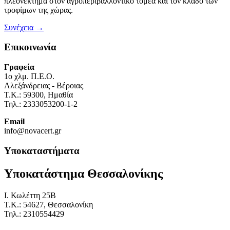
πλεονέκτημα στον αγροπεριβαλλοντικό τομέα και τον κλάδο των
τροφίμων της χώρας.
Συνέχεια →
Επικοινωνία
Γραφεία
1o χλμ. Π.Ε.Ο.
Αλεξάνδρειας - Βέροιας
Τ.Κ.: 59300, Ημαθία
Τηλ.: 2333053200-1-2
Email
info@novacert.gr
Υποκαταστήματα
Υποκατάστημα Θεσσαλονίκης
I. Κωλέττη 25Β
Τ.Κ.: 54627, Θεσσαλονίκη
Τηλ.: 2310554429