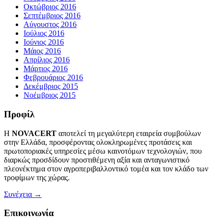
Οκτώβριος 2016
Σεπτέμβριος 2016
Αύγουστος 2016
Ιούλιος 2016
Ιούνιος 2016
Μάιος 2016
Απρίλιος 2016
Μάρτιος 2016
Φεβρουάριος 2016
Δεκέμβριος 2015
Νοέμβριος 2015
Προφίλ
Η
NOVACERT
αποτελεί τη μεγαλύτερη εταιρεία συμβούλων
στην Ελλάδα, προσφέροντας ολοκληρωμένες προτάσεις και
πρωτοποριακές υπηρεσίες μέσω καινοτόμων τεχνολογιών, που
διαρκώς προσδίδουν προστιθέμενη αξία και ανταγωνιστικό
πλεονέκτημα στον αγροπεριβαλλοντικό τομέα και τον κλάδο των
τροφίμων της χώρας.
Συνέχεια →
Επικοινωνία