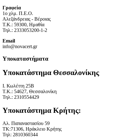
Γραφεία
1o χλμ. Π.Ε.Ο.
Αλεξάνδρειας - Βέροιας
Τ.Κ.: 59300, Ημαθία
Τηλ.: 2333053200-1-2
Email
info@novacert.gr
Υποκαταστήματα
Υποκατάστημα Θεσσαλονίκης
I. Κωλέττη 25Β
Τ.Κ.: 54627, Θεσσαλονίκη
Τηλ.: 2310554429
Υποκατάστημα Κρήτης:
Αλ. Παπαναστασίου 59
ΤΚ:71306, Ηράκλειο Κρήτης
Τηλ: 2810360344