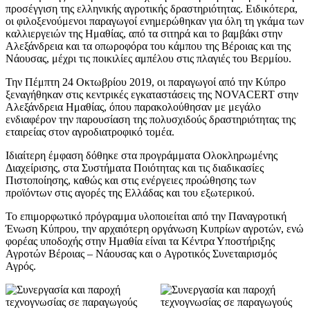
προσέγγιση της ελληνικής αγροτικής δραστηριότητας. Ειδικότερα,
οι φιλοξενούμενοι παραγωγοί ενημερώθηκαν για όλη τη γκάμα των
καλλιεργειών της Ημαθίας, από τα σιτηρά και το βαμβάκι στην
Αλεξάνδρεια και τα οπωροφόρα του κάμπου της Βέροιας και της
Νάουσας, μέχρι τις ποικιλίες αμπέλου στις πλαγιές του Βερμίου.
Την Πέμπτη 24 Οκτωβρίου 2019, οι παραγωγοί από την Κύπρο
ξεναγήθηκαν στις κεντρικές εγκαταστάσεις της NOVACERT στην
Αλεξάνδρεια Ημαθίας, όπου παρακολούθησαν με μεγάλο
ενδιαφέρον την παρουσίαση της πολυσχιδούς δραστηριότητας της
εταιρείας στον αγροδιατροφικό τομέα.
Ιδιαίτερη έμφαση δόθηκε στα προγράμματα Ολοκληρωμένης
Διαχείρισης, στα Συστήματα Ποιότητας και τις διαδικασίες
Πιστοποίησης, καθώς και στις ενέργειες προώθησης των
προϊόντων στις αγορές της Ελλάδας και του εξωτερικού.
Το επιμορφωτικό πρόγραμμα υλοποιείται από την Παναγροτική
Ένωση Κύπρου, την αρχαιότερη οργάνωση Κυπρίων αγροτών, ενώ
φορέας υποδοχής στην Ημαθία είναι τα Κέντρα Υποστήριξης
Αγροτών Βέροιας – Νάουσας και ο Αγροτικός Συνεταιρισμός
Αγρός.