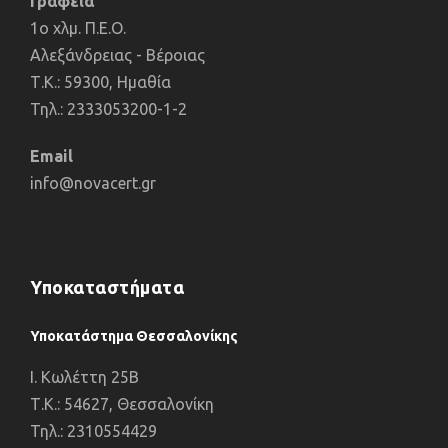
Γραφεία
1o χλμ. Π.Ε.Ο.
Αλεξάνδρειας - Βέροιας
Τ.Κ.: 59300, Ημαθία
Τηλ.: 2333053200-1-2
Email
info@novacert.gr
Υποκαταστήματα
Υποκατάστημα Θεσσαλονίκης
I. Κωλέττη 25Β
Τ.Κ.: 54627, Θεσσαλονίκη
Τηλ.: 2310554429