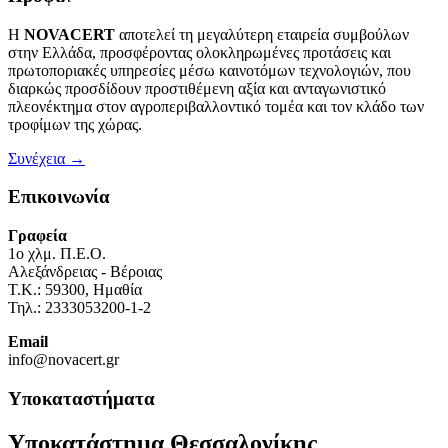
Η
NOVACERT
αποτελεί τη μεγαλύτερη εταιρεία συμβούλων
στην Ελλάδα, προσφέροντας ολοκληρωμένες προτάσεις και
πρωτοποριακές υπηρεσίες μέσω καινοτόμων τεχνολογιών, που
διαρκώς προσδίδουν προστιθέμενη αξία και ανταγωνιστικό
πλεονέκτημα στον αγροπεριβαλλοντικό τομέα και τον κλάδο των
τροφίμων της χώρας.
Συνέχεια →
Επικοινωνία
Γραφεία
1o χλμ. Π.Ε.Ο.
Αλεξάνδρειας - Βέροιας
Τ.Κ.: 59300, Ημαθία
Τηλ.: 2333053200-1-2
Email
info@novacert.gr
Υποκαταστήματα
Υποκατάστημα Θεσσαλονίκης