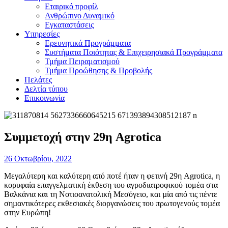
Εταιρικό προφίλ
Ανθρώπινο Δυναμικό
Εγκαταστάσεις
Υπηρεσίες
Ερευνητικά Προγράμματα
Συστήματα Ποιότητας & Επιχειρησιακά Προγράμματα
Τμήμα Πειραματισμού
Τμήμα Προώθησης & Προβολής
Πελάτες
Δελτία τύπου
Επικοινωνία
Συμμετοχή στην 29η Agrotica
26 Οκτωβρίου, 2022
Μεγαλύτερη και καλύτερη από ποτέ ήταν η φετινή 29η Agrotica, η
κορυφαία επαγγελματική έκθεση του αγροδιατροφικού τομέα στα
Βαλκάνια και τη Νοτιοανατολική Μεσόγειο, και µία από τις πέντε
σηµαντικότερες εκθεσιακές διοργανώσεις του πρωτογενούς τοµέα
στην Ευρώπη!