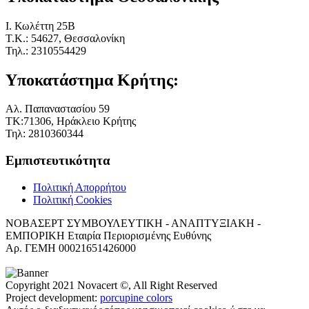
I. Κωλέττη 25Β
Τ.Κ.: 54627, Θεσσαλονίκη
Τηλ.: 2310554429
Υποκατάστημα Κρήτης:
Αλ. Παπαναστασίου 59
ΤΚ:71306, Ηράκλειο Κρήτης
Τηλ: 2810360344
Εμπιστευτικότητα
Πολιτική Απορρήτου
Πολιτική Cookies
ΝΟΒΑΣΕΡΤ ΣΥΜΒΟΥΛΕΥΤΙΚΗ - ΑΝΑΠΤΥΞΙΑΚΗ -
ΕΜΠΟΡΙΚΗ Εταιρία Περιορισμένης Ευθύνης
Αρ. ΓΕΜΗ 00021651426000
Copyright 2021 Novacert ©, All Right Reserved
Project development:
porcupine colors