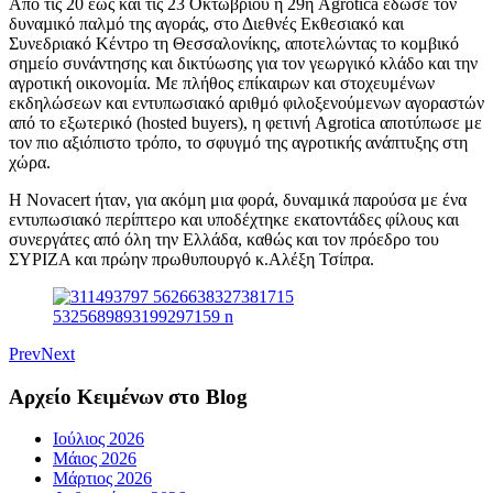
Από τις 20 έως και τις 23 Οκτωβρίου η 29η Agrotica έδωσε τον
δυναµικό παλµό της αγοράς, στο Διεθνές Εκθεσιακό και
Συνεδριακό Κέντρο τη Θεσσαλονίκης, αποτελώντας το κομβικό
σηµείο συνάντησης και δικτύωσης για τον γεωργικό κλάδο και την
αγροτική οικονομία. Με πλήθος επίκαιρων και στοχευμένων
εκδηλώσεων και εντυπωσιακό αριθμό φιλοξενούμενων αγοραστών
από το εξωτερικό (hosted buyers), η φετινή Agrotica αποτύπωσε με
τον πιο αξιόπιστο τρόπο, το σφυγμό της αγροτικής ανάπτυξης στη
χώρα.
Η Novacert ήταν, για ακόμη μια φορά, δυναμικά παρούσα με ένα
εντυπωσιακό περίπτερο και υποδέχτηκε εκατοντάδες φίλους και
συνεργάτες από όλη την Ελλάδα, καθώς και τον πρόεδρο του
ΣΥΡΙΖΑ και πρώην πρωθυπουργό κ.Αλέξη Τσίπρα.
Prev
Next
Αρχείο Κειμένων στο Blog
Ιούλιος 2026
Μάιος 2026
Μάρτιος 2026