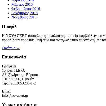
Απρίλιος 2016
Μάρτιος 2016
Φεβρουάριος 2016
Δεκέμβριος 2015
Νοέμβριος 2015
Προφίλ
Η
NOVACERT
αποτελεί τη μεγαλύτερη εταιρεία συμβούλων στην
προσδίδουν προστιθέμενη αξία και ανταγωνιστικό πλεονέκτημα στον
Συνέχεια →
Επικοινωνία
Γραφεία
1o χλμ. Π.Ε.Ο.
Αλεξάνδρειας - Βέροιας
Τ.Κ.: 59300, Ημαθία
Τηλ.: 2333053200-1-2
Email
info@novacert.gr
Υποκαταστήματα