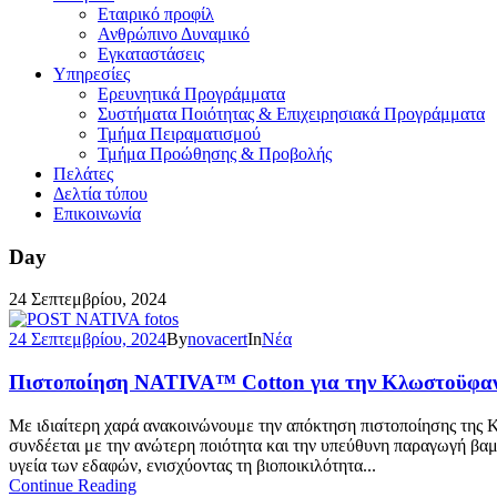
Εταιρικό προφίλ
Ανθρώπινο Δυναμικό
Εγκαταστάσεις
Υπηρεσίες
Ερευνητικά Προγράμματα
Συστήματα Ποιότητας & Επιχειρησιακά Προγράμματα
Τμήμα Πειραματισμού
Τμήμα Προώθησης & Προβολής
Πελάτες
Δελτία τύπου
Επικοινωνία
Day
24 Σεπτεμβρίου, 2024
24 Σεπτεμβρίου, 2024
By
novacert
In
Νέα
Πιστοποίηση NATIVA™ Cotton για την Κλωστοϋφαντ
Με ιδιαίτερη χαρά ανακοινώνουμε την απόκτηση πιστοποίησης τη
συνδέεται με την ανώτερη ποιότητα και την υπεύθυνη παραγωγή βαμ
υγεία των εδαφών, ενισχύοντας τη βιοποικιλότητα...
Continue Reading