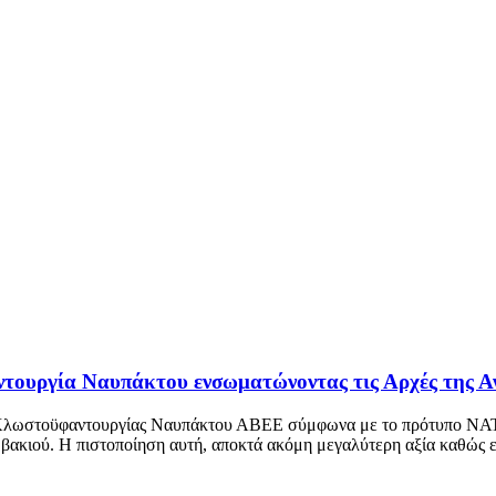
ουργία Ναυπάκτου ενσωματώνοντας τις Αρχές της Αν
ς Κλωστοϋφαντουργίας Ναυπάκτου ΑΒΕΕ σύμφωνα με το πρότυπο NAT
βακιού. H πιστοποίηση αυτή, αποκτά ακόμη μεγαλύτερη αξία καθώς εν