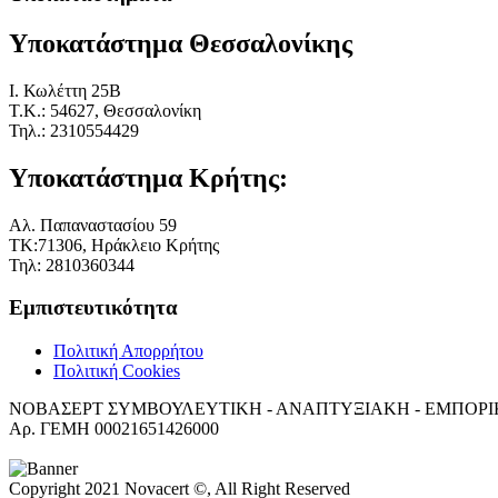
Υποκατάστημα Θεσσαλονίκης
I. Κωλέττη 25Β
Τ.Κ.: 54627, Θεσσαλονίκη
Τηλ.: 2310554429
Υποκατάστημα Κρήτης:
Αλ. Παπαναστασίου 59
ΤΚ:71306, Ηράκλειο Κρήτης
Τηλ: 2810360344
Εμπιστευτικότητα
Πολιτική Απορρήτου
Πολιτική Cookies
ΝΟΒΑΣΕΡΤ ΣΥΜΒΟΥΛΕΥΤΙΚΗ - ΑΝΑΠΤΥΞΙΑΚΗ - ΕΜΠΟΡΙΚΗ Ετ
Αρ. ΓΕΜΗ 00021651426000
Copyright 2021 Novacert ©, All Right Reserved