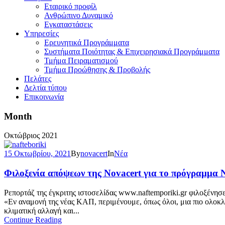
Εταιρικό προφίλ
Ανθρώπινο Δυναμικό
Εγκαταστάσεις
Υπηρεσίες
Ερευνητικά Προγράμματα
Συστήματα Ποιότητας & Επιχειρησιακά Προγράμματα
Τμήμα Πειραματισμού
Τμήμα Προώθησης & Προβολής
Πελάτες
Δελτία τύπου
Επικοινωνία
Month
Οκτώβριος 2021
15 Οκτωβρίου, 2021
By
novacert
In
Νέα
Φιλοξενία απόψεων της Novacert για το πρόγραμμα
Ρεπορτάζ της έγκριτης ιστοσελίδας www.naftemporiki.gr φιλοξένησ
«Εν αναμονή της νέας ΚΑΠ, περιμένουμε, όπως όλοι, μια πιο ολοκλ
κλιματική αλλαγή και...
Continue Reading