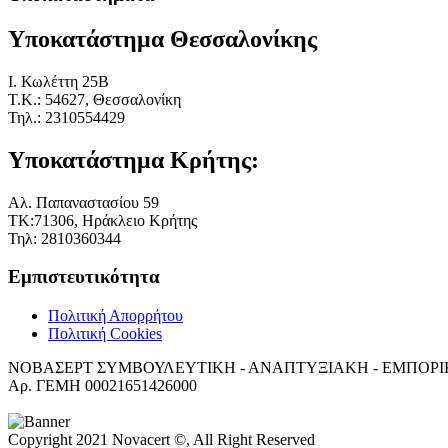
Υποκατάστημα Θεσσαλονίκης
I. Κωλέττη 25Β
Τ.Κ.: 54627, Θεσσαλονίκη
Τηλ.: 2310554429
Υποκατάστημα Κρήτης:
Αλ. Παπαναστασίου 59
ΤΚ:71306, Ηράκλειο Κρήτης
Τηλ: 2810360344
Εμπιστευτικότητα
Πολιτική Απορρήτου
Πολιτική Cookies
ΝΟΒΑΣΕΡΤ ΣΥΜΒΟΥΛΕΥΤΙΚΗ - ΑΝΑΠΤΥΞΙΑΚΗ - ΕΜΠΟΡΙΚΗ Ετ
Αρ. ΓΕΜΗ 00021651426000
Copyright 2021 Novacert ©, All Right Reserved