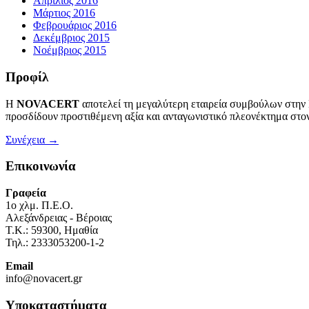
Απρίλιος 2016
Μάρτιος 2016
Φεβρουάριος 2016
Δεκέμβριος 2015
Νοέμβριος 2015
Προφίλ
Η
NOVACERT
αποτελεί τη μεγαλύτερη εταιρεία συμβούλων στην
προσδίδουν προστιθέμενη αξία και ανταγωνιστικό πλεονέκτημα στον
Συνέχεια →
Επικοινωνία
Γραφεία
1o χλμ. Π.Ε.Ο.
Αλεξάνδρειας - Βέροιας
Τ.Κ.: 59300, Ημαθία
Τηλ.: 2333053200-1-2
Email
info@novacert.gr
Υποκαταστήματα