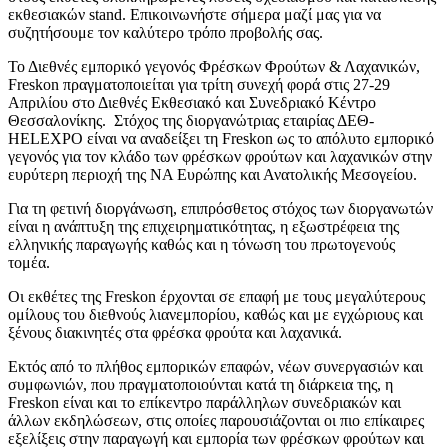
εκθεσιακών stand. Επικοινωνήστε σήμερα μαζί μας για να
συζητήσουμε τον καλύτερο τρόπο προβολής σας.
Το Διεθνές εμπορικό γεγονός Φρέσκων Φρούτων & Λαχανικών,
Freskon πραγματοποιείται για τρίτη συνεχή φορά στις 27-29
Απριλίου στο Διεθνές Εκθεσιακό και Συνεδριακό Κέντρο
Θεσσαλονίκης. Στόχος της διοργανώτριας εταιρίας ΔΕΘ-
HELEXPO είναι να αναδείξει τη Freskon ως το απόλυτο εμπορικό
γεγονός για τον κλάδο των φρέσκων φρούτων και λαχανικών στην
ευρύτερη περιοχή της ΝΑ Ευρώπης και Ανατολικής Μεσογείου.
Για τη φετινή διοργάνωση, επιπρόσθετος στόχος των διοργανωτών
είναι η ανάπτυξη της επιχειρηματικότητας, η εξωστρέφεια της
ελληνικής παραγωγής καθώς και η τόνωση του πρωτογενούς
τομέα.
Οι εκθέτες της Freskon έρχονται σε επαφή με τους μεγαλύτερους
ομίλους του διεθνούς λιανεμπορίου, καθώς και με εγχώριους και
ξένους διακινητές στα φρέσκα φρούτα και λαχανικά.
Εκτός από το πλήθος εμπορικών επαφών, νέων συνεργασιών και
συμφωνιών, που πραγματοποιούνται κατά τη διάρκεια της, η
Freskon είναι και το επίκεντρο παράλληλων συνεδριακών και
άλλων εκδηλώσεων, στις οποίες παρουσιάζονται οι πιο επίκαιρες
εξελίξεις στην παραγωγή και εμπορία των φρέσκων φρούτων και