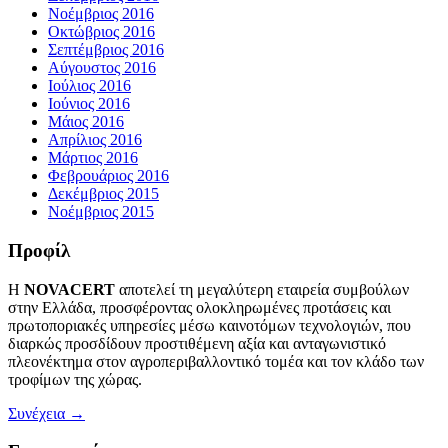
Νοέμβριος 2016
Οκτώβριος 2016
Σεπτέμβριος 2016
Αύγουστος 2016
Ιούλιος 2016
Ιούνιος 2016
Μάιος 2016
Απρίλιος 2016
Μάρτιος 2016
Φεβρουάριος 2016
Δεκέμβριος 2015
Νοέμβριος 2015
Προφίλ
Η
NOVACERT
αποτελεί τη μεγαλύτερη εταιρεία συμβούλων
στην Ελλάδα, προσφέροντας ολοκληρωμένες προτάσεις και
πρωτοποριακές υπηρεσίες μέσω καινοτόμων τεχνολογιών, που
διαρκώς προσδίδουν προστιθέμενη αξία και ανταγωνιστικό
πλεονέκτημα στον αγροπεριβαλλοντικό τομέα και τον κλάδο των
τροφίμων της χώρας.
Συνέχεια →