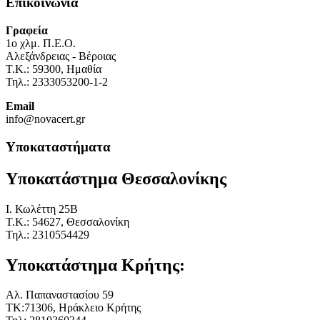
Επικοινωνία
Γραφεία
1o χλμ. Π.Ε.Ο.
Αλεξάνδρειας - Βέροιας
Τ.Κ.: 59300, Ημαθία
Τηλ.: 2333053200-1-2
Email
info@novacert.gr
Υποκαταστήματα
Υποκατάστημα Θεσσαλονίκης
I. Κωλέττη 25Β
Τ.Κ.: 54627, Θεσσαλονίκη
Τηλ.: 2310554429
Υποκατάστημα Κρήτης:
Αλ. Παπαναστασίου 59
ΤΚ:71306, Ηράκλειο Κρήτης