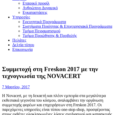
Εταιρικό προφίλ
Ανθρώπινο Δυναμικό
Εγκαταστάσεις
Υπηρεσίες
Ερευνητικά Προγράμματα
Συστήματα Ποιότητας & Επιχειρησιακά Προγράμματα
Τμήμα Πειραματισμού
Τμήμα Προώθησης & Προβολής
Πελάτες
Δελτία τύπου
Επικοινωνία
Συμμετοχή στη Freskon 2017 με την
τεχνογνωσία της NOVACERT
7 Μαρτίου, 2017
Η Novacert, με τη δεκαετή και πλέον εμπειρία στα μεγαλύτερα
εκθεσιακά γεγονότα του κόσμου, αναλαμβάνει την οργάνωση
συμμετοχής φορέων και επιχειρήσεων στη Freskon 2017. Οι
παρεχόμενες υπηρεσίες είναι τύπου one-stop-shop, προσφέροντας
στους εκθέτες ολοκληρωμένες λύσεις σχεδιασμού και κατασκευής