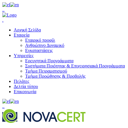
.
.
.
Αρχική Σελίδα
Εταιρεία
Εταιρικό προφίλ
Ανθρώπινο Δυναμικό
Εγκαταστάσεις
Υπηρεσίες
Ερευνητικά Προγράμματα
Συστήματα Ποιότητας & Επιχειρησιακά Προγράμματα
Τμήμα Πειραματισμού
Τμήμα Προώθησης & Προβολής
Πελάτες
Δελτία τύπου
Επικοινωνία
.
.