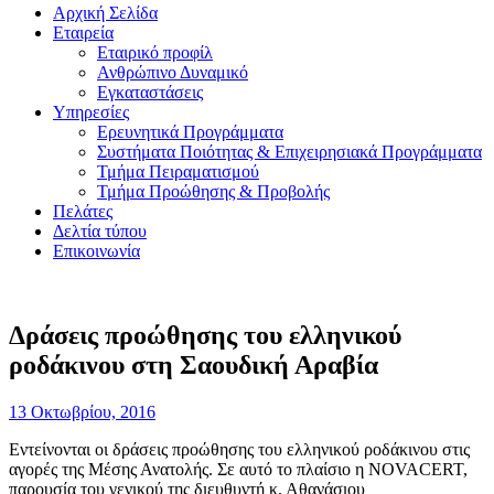
Αρχική Σελίδα
Εταιρεία
Εταιρικό προφίλ
Ανθρώπινο Δυναμικό
Εγκαταστάσεις
Υπηρεσίες
Ερευνητικά Προγράμματα
Συστήματα Ποιότητας & Επιχειρησιακά Προγράμματα
Τμήμα Πειραματισμού
Τμήμα Προώθησης & Προβολής
Πελάτες
Δελτία τύπου
Επικοινωνία
Δράσεις προώθησης του ελληνικού
ροδάκινου στη Σαουδική Αραβία
13 Οκτωβρίου, 2016
Εντείνονται οι δράσεις προώθησης του ελληνικού ροδάκινου στις
αγορές της Μέσης Ανατολής. Σε αυτό το πλαίσιο η NOVACERT,
παρουσία του γενικού της διευθυντή κ. Αθανάσιου