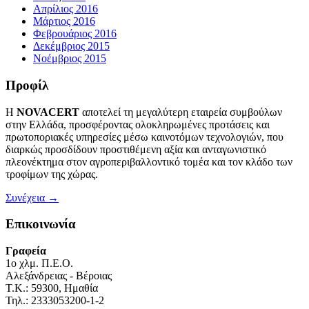
Απρίλιος 2016
Μάρτιος 2016
Φεβρουάριος 2016
Δεκέμβριος 2015
Νοέμβριος 2015
Προφίλ
Η
NOVACERT
αποτελεί τη μεγαλύτερη εταιρεία συμβούλων
στην Ελλάδα, προσφέροντας ολοκληρωμένες προτάσεις και
πρωτοποριακές υπηρεσίες μέσω καινοτόμων τεχνολογιών, που
διαρκώς προσδίδουν προστιθέμενη αξία και ανταγωνιστικό
πλεονέκτημα στον αγροπεριβαλλοντικό τομέα και τον κλάδο των
τροφίμων της χώρας.
Συνέχεια →
Επικοινωνία
Γραφεία
1o χλμ. Π.Ε.Ο.
Αλεξάνδρειας - Βέροιας
Τ.Κ.: 59300, Ημαθία
Τηλ.: 2333053200-1-2