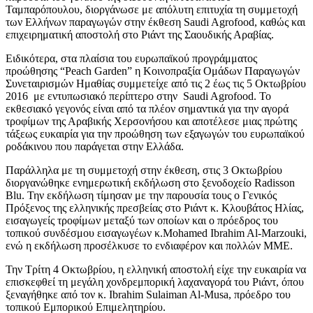
Ταμπαρόπουλου, διοργάνωσε με απόλυτη επιτυχία τη συμμετοχή
των Ελλήνων παραγωγών στην έκθεση Saudi Agrofood, καθώς και
επιχειρηματική αποστολή στο Ριάντ της Σαουδικής Αραβίας.
Ειδικότερα, στα πλαίσια του ευρωπαϊκού προγράμματος
προώθησης “Peach Garden” η Κοινοπραξία Ομάδων Παραγωγών
Συνεταιρισμών Ημαθίας συμμετείχε από τις 2 έως τις 5 Οκτωβρίου
2016 με εντυπωσιακό περίπτερο στην Saudi Agrofood. Το
εκθεσιακό γεγονός είναι από τα πλέον σημαντικά για την αγορά
τροφίμων της Αραβικής Χερσονήσου και αποτέλεσε μιας πρώτης
τάξεως ευκαιρία για την προώθηση των εξαγωγών του ευρωπαϊκού
ροδάκινου που παράγεται στην Ελλάδα.
Παράλληλα με τη συμμετοχή στην έκθεση, στις 3 Οκτωβρίου
διοργανώθηκε ενημερωτική εκδήλωση στο ξενοδοχείο Radisson
Blu. Την εκδήλωση τίμησαν με την παρουσία τους ο Γενικός
Πρόξενος της ελληνικής πρεσβείας στο Ριάντ κ. Κλουβάτος Ηλίας,
εισαγωγείς τροφίμων μεταξύ των οποίων και ο πρόεδρος του
τοπικού συνδέσμου εισαγωγέων κ.Mohamed Ibrahim Al-Marzouki,
ενώ η εκδήλωση προσέλκυσε το ενδιαφέρον και πολλών ΜΜΕ.
Την Τρίτη 4 Οκτωβρίου, η ελληνική αποστολή είχε την ευκαιρία να
επισκεφθεί τη μεγάλη χονδρεμπορική λαχαναγορά του Ριάντ, όπου
ξεναγήθηκε από τον κ. Ibrahim Sulaiman Al-Musa, πρόεδρο του
τοπικού Εμπορικού Επιμελητηρίου.