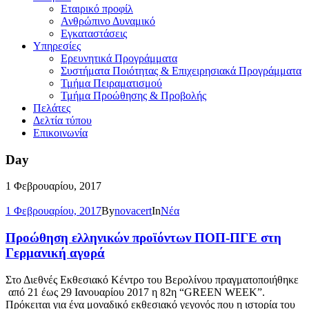
Εταιρικό προφίλ
Ανθρώπινο Δυναμικό
Εγκαταστάσεις
Υπηρεσίες
Ερευνητικά Προγράμματα
Συστήματα Ποιότητας & Επιχειρησιακά Προγράμματα
Τμήμα Πειραματισμού
Τμήμα Προώθησης & Προβολής
Πελάτες
Δελτία τύπου
Επικοινωνία
Day
1 Φεβρουαρίου, 2017
1 Φεβρουαρίου, 2017
By
novacert
In
Νέα
Προώθηση ελληνικών προϊόντων ΠΟΠ-ΠΓΕ στη
Γερμανική αγορά
Στο Διεθνές Εκθεσιακό Κέντρο του Βερολίνου πραγματοποιήθηκε
από 21 έως 29 Ιανουαρίου 2017 η 82η “GREEN WEEK”.
Πρόκειται για ένα μοναδικό εκθεσιακό γεγονός που η ιστορία του