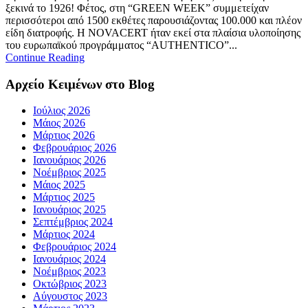
ξεκινά το 1926! Φέτος, στη “GREEN WEEK” συμμετείχαν
περισσότεροι από 1500 εκθέτες παρουσιάζοντας 100.000 και πλέον
είδη διατροφής. Η NOVACERT ήταν εκεί στα πλαίσια υλοποίησης
του ευρωπαϊκού προγράμματος “AUTHENTICO”...
Continue Reading
Αρχείο Κειμένων στο Blog
Ιούλιος 2026
Μάιος 2026
Μάρτιος 2026
Φεβρουάριος 2026
Ιανουάριος 2026
Νοέμβριος 2025
Μάιος 2025
Μάρτιος 2025
Ιανουάριος 2025
Σεπτέμβριος 2024
Μάρτιος 2024
Φεβρουάριος 2024
Ιανουάριος 2024
Νοέμβριος 2023
Οκτώβριος 2023
Αύγουστος 2023