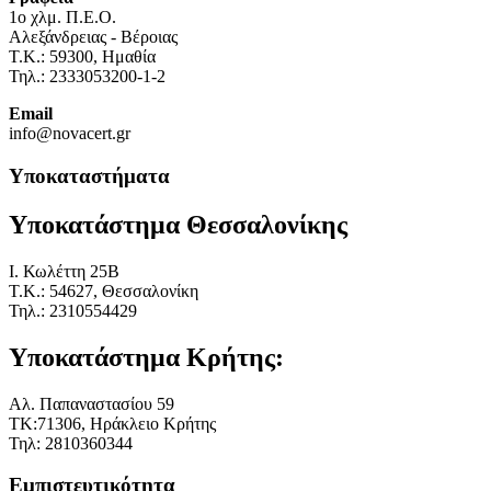
1o χλμ. Π.Ε.Ο.
Αλεξάνδρειας - Βέροιας
Τ.Κ.: 59300, Ημαθία
Τηλ.: 2333053200-1-2
Email
info@novacert.gr
Υποκαταστήματα
Υποκατάστημα Θεσσαλονίκης
I. Κωλέττη 25Β
Τ.Κ.: 54627, Θεσσαλονίκη
Τηλ.: 2310554429
Υποκατάστημα Κρήτης:
Αλ. Παπαναστασίου 59
ΤΚ:71306, Ηράκλειο Κρήτης
Τηλ: 2810360344
Εμπιστευτικότητα